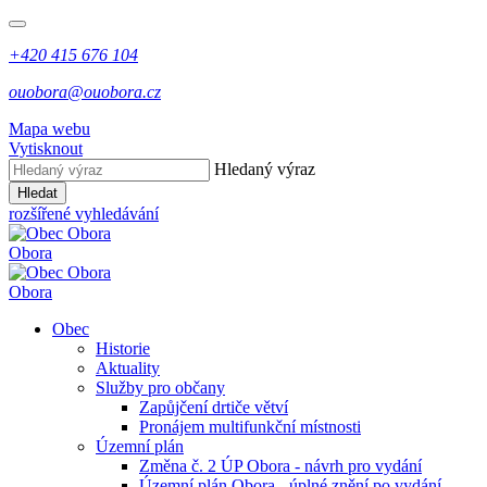
+420 415 676 104
ouobora@ouobora.cz
Mapa webu
Vytisknout
Hledaný výraz
Hledat
rozšířené vyhledávání
Obora
Obora
Obec
Historie
Aktuality
Služby pro občany
Zapůjčení drtiče větví
Pronájem multifunkční místnosti
Územní plán
Změna č. 2 ÚP Obora - návrh pro vydání
Územní plán Obora - úplné znění po vydání