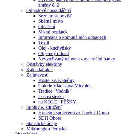
změny č. 2
Odpadové hospodářství
Seznam stanovišť
Sběrné místo
Ohlášení
Místní poplatek
Informace o komunálních odpadech
Textil
Olej - kuchyňský
Objemný odpad
Nevyužívaný nábytek - materiální banky
Odstávky elektřiny
Kalendář akcí
Zajímavosti
Kostel sv. Kateřiny
Galerie Vladislava Mirvalda
Tradice "Vodník"
Lososí stezka
na KOLE i PĚŠKY
Spolky & sdružení
Honební společenstvo Loužek Obora
SDH Obora
Statistické údaje
Mikroregion Perucko