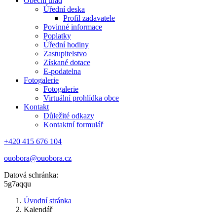
Obecní úřad
Úřední deska
Profil zadavatele
Povinné informace
Poplatky
Úřední hodiny
Zastupitelstvo
Získané dotace
E-podatelna
Fotogalerie
Fotogalerie
Virtuální prohlídka obce
Kontakt
Důležité odkazy
Kontaktní formulář
+420 415 676 104
ouobora@ouobora.cz
Datová schránka:
5g7aqqu
Úvodní stránka
Kalendář