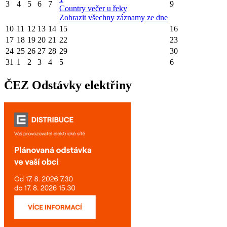
3
4
5
6
7
9
Country večer u řeky
Zobrazit všechny záznamy ze dne
10
11
12
13
14
15
16
17
18
19
20
21
22
23
24
25
26
27
28
29
30
31
1
2
3
4
5
6
ČEZ Odstávky elektřiny