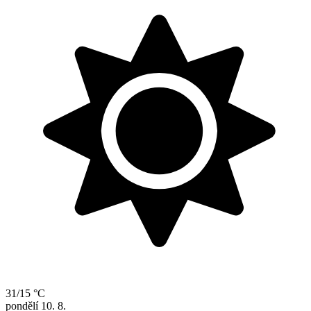
31/15 °C
pondělí
10. 8.