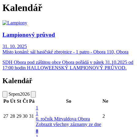
Kalendář
Lampionový průvod
31. 10. 2025
Místo konání:
sál hasičské zbrojnice - 1 patro - Obora 110, Obora
SDH Obora pod záštitou obce Obora pořádá v pátek 31.10.2025 od
17:00 hodin HALLOWEENSKÝ LAMPIONOVÝ PRŮVOD.
Kalendář
Srpen
2026
Po
Út
St
Čt
Pá
So
Ne
1
1
27
28
29
30
31
2
6. ročník Mirvaldova Obora
Zobrazit všechny záznamy ze dne
8
1