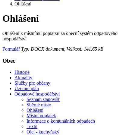
Ohlášení
Ohlášení
Ohlášení k místnímu poplatku za obecní systém odpadového
hospodářství
Formulář
Typ: DOCX dokument, Velikost: 141.65 kB
Obec
Historie
Aktuality
Služby pro občany
Územní plán
Odpadové hospodářství
Seznam stanovišť
Sběrné místo
Ohlášení
Místní poplatek
Informace o komunálních odpadech
Textil
Olej - kuchyňský