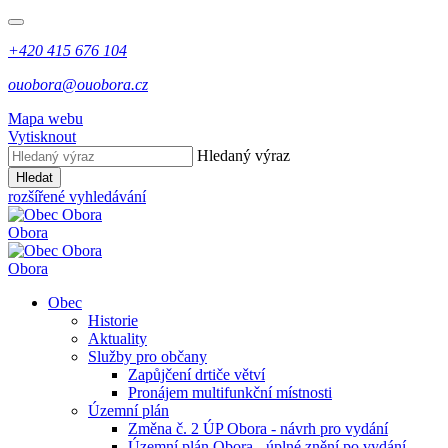
+420 415 676 104
ouobora@ouobora.cz
Mapa webu
Vytisknout
Hledaný výraz
Hledat
rozšířené vyhledávání
Obora
Obora
Obec
Historie
Aktuality
Služby pro občany
Zapůjčení drtiče větví
Pronájem multifunkční místnosti
Územní plán
Změna č. 2 ÚP Obora - návrh pro vydání
Územní plán Obora - úplné znění po vydání