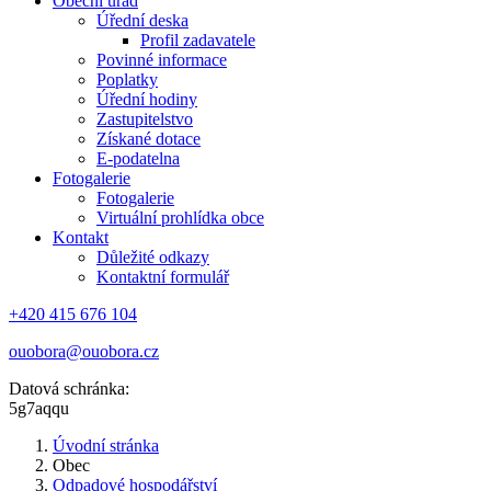
Obecní úřad
Úřední deska
Profil zadavatele
Povinné informace
Poplatky
Úřední hodiny
Zastupitelstvo
Získané dotace
E-podatelna
Fotogalerie
Fotogalerie
Virtuální prohlídka obce
Kontakt
Důležité odkazy
Kontaktní formulář
+420 415 676 104
ouobora@ouobora.cz
Datová schránka:
5g7aqqu
Úvodní stránka
Obec
Odpadové hospodářství