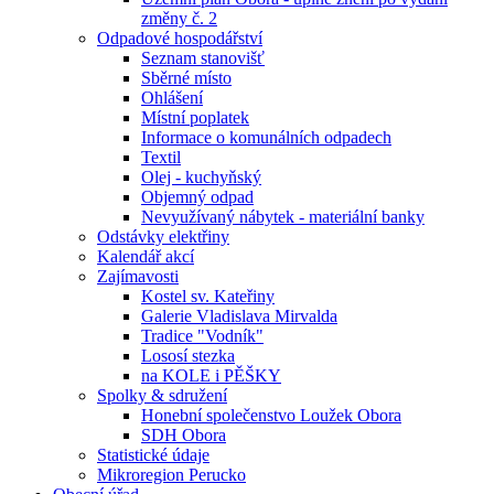
změny č. 2
Odpadové hospodářství
Seznam stanovišť
Sběrné místo
Ohlášení
Místní poplatek
Informace o komunálních odpadech
Textil
Olej - kuchyňský
Objemný odpad
Nevyužívaný nábytek - materiální banky
Odstávky elektřiny
Kalendář akcí
Zajímavosti
Kostel sv. Kateřiny
Galerie Vladislava Mirvalda
Tradice "Vodník"
Lososí stezka
na KOLE i PĚŠKY
Spolky & sdružení
Honební společenstvo Loužek Obora
SDH Obora
Statistické údaje
Mikroregion Perucko