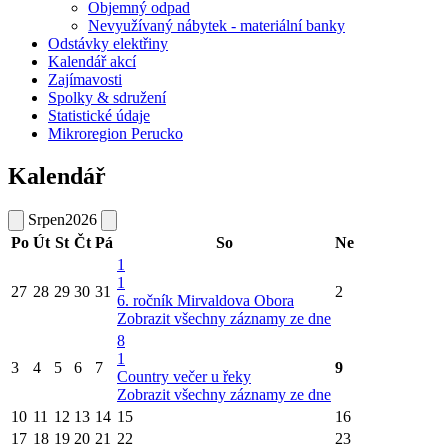
Objemný odpad
Nevyužívaný nábytek - materiální banky
Odstávky elektřiny
Kalendář akcí
Zajímavosti
Spolky & sdružení
Statistické údaje
Mikroregion Perucko
Kalendář
Srpen
2026
Po
Út
St
Čt
Pá
So
Ne
1
1
27
28
29
30
31
2
6. ročník Mirvaldova Obora
Zobrazit všechny záznamy ze dne
8
1
3
4
5
6
7
9
Country večer u řeky
Zobrazit všechny záznamy ze dne
10
11
12
13
14
15
16
17
18
19
20
21
22
23