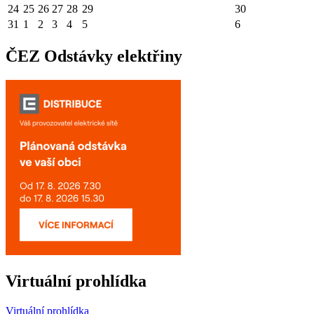
24
25
26
27
28
29
30
31
1
2
3
4
5
6
ČEZ Odstávky elektřiny
Virtuální prohlídka
Virtuální prohlídka