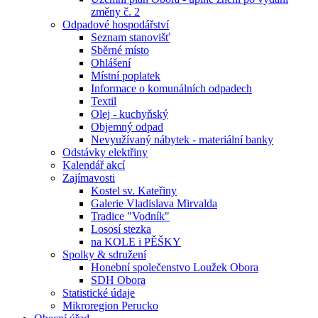
změny č. 2
Odpadové hospodářství
Seznam stanovišť
Sběrné místo
Ohlášení
Místní poplatek
Informace o komunálních odpadech
Textil
Olej - kuchyňský
Objemný odpad
Nevyužívaný nábytek - materiální banky
Odstávky elektřiny
Kalendář akcí
Zajímavosti
Kostel sv. Kateřiny
Galerie Vladislava Mirvalda
Tradice "Vodník"
Lososí stezka
na KOLE i PĚŠKY
Spolky & sdružení
Honební společenstvo Loužek Obora
SDH Obora
Statistické údaje
Mikroregion Perucko