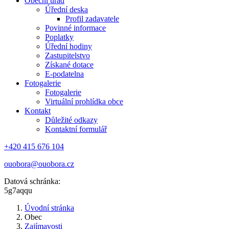
Obecní úřad
Úřední deska
Profil zadavatele
Povinné informace
Poplatky
Úřední hodiny
Zastupitelstvo
Získané dotace
E-podatelna
Fotogalerie
Fotogalerie
Virtuální prohlídka obce
Kontakt
Důležité odkazy
Kontaktní formulář
+420 415 676 104
ouobora@ouobora.cz
Datová schránka:
5g7aqqu
Úvodní stránka
Obec
Zajímavosti