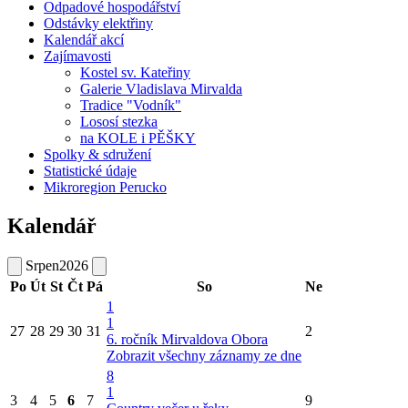
Odpadové hospodářství
Odstávky elektřiny
Kalendář akcí
Zajímavosti
Kostel sv. Kateřiny
Galerie Vladislava Mirvalda
Tradice "Vodník"
Lososí stezka
na KOLE i PĚŠKY
Spolky & sdružení
Statistické údaje
Mikroregion Perucko
Kalendář
Srpen
2026
Po
Út
St
Čt
Pá
So
Ne
1
1
27
28
29
30
31
2
6. ročník Mirvaldova Obora
Zobrazit všechny záznamy ze dne
8
1
3
4
5
6
7
9