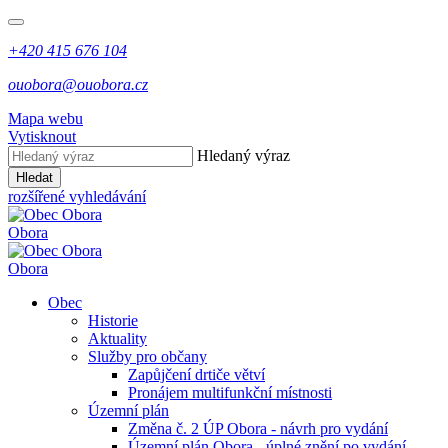
+420 415 676 104
ouobora@ouobora.cz
Mapa webu
Vytisknout
Hledaný výraz
Hledat
rozšířené vyhledávání
Obora
Obora
Obec
Historie
Aktuality
Služby pro občany
Zapůjčení drtiče větví
Pronájem multifunkční místnosti
Územní plán
Změna č. 2 ÚP Obora - návrh pro vydání
Územní plán Obora - úplné znění po vydání