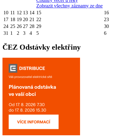
Country večer u řeky
Zobrazit všechny záznamy ze dne
10
11
12
13
14
15
16
17
18
19
20
21
22
23
24
25
26
27
28
29
30
31
1
2
3
4
5
6
ČEZ Odstávky elektřiny