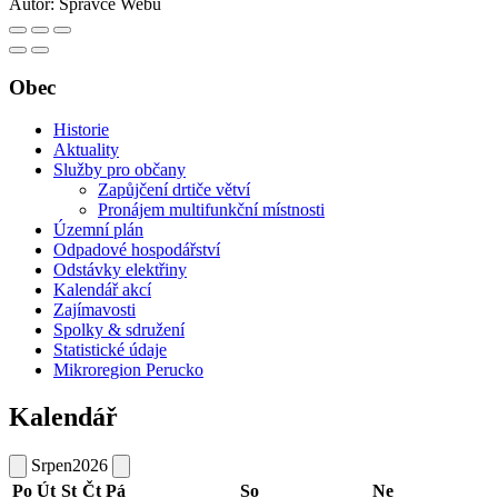
Autor:
Správce Webu
Obec
Historie
Aktuality
Služby pro občany
Zapůjčení drtiče větví
Pronájem multifunkční místnosti
Územní plán
Odpadové hospodářství
Odstávky elektřiny
Kalendář akcí
Zajímavosti
Spolky & sdružení
Statistické údaje
Mikroregion Perucko
Kalendář
Srpen
2026
Po
Út
St
Čt
Pá
So
Ne