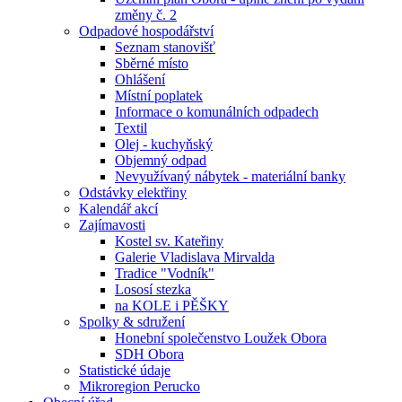
změny č. 2
Odpadové hospodářství
Seznam stanovišť
Sběrné místo
Ohlášení
Místní poplatek
Informace o komunálních odpadech
Textil
Olej - kuchyňský
Objemný odpad
Nevyužívaný nábytek - materiální banky
Odstávky elektřiny
Kalendář akcí
Zajímavosti
Kostel sv. Kateřiny
Galerie Vladislava Mirvalda
Tradice "Vodník"
Lososí stezka
na KOLE i PĚŠKY
Spolky & sdružení
Honební společenstvo Loužek Obora
SDH Obora
Statistické údaje
Mikroregion Perucko