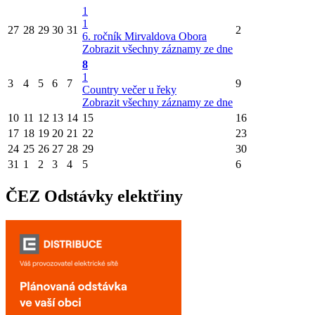
1
1
27
28
29
30
31
2
6. ročník Mirvaldova Obora
Zobrazit všechny záznamy ze dne
8
1
3
4
5
6
7
9
Country večer u řeky
Zobrazit všechny záznamy ze dne
10
11
12
13
14
15
16
17
18
19
20
21
22
23
24
25
26
27
28
29
30
31
1
2
3
4
5
6
ČEZ Odstávky elektřiny