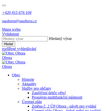
+420 415 676 104
ouobora@ouobora.cz
Mapa webu
Vytisknout
Hledaný výraz
Hledat
rozšířené vyhledávání
Obora
Obora
Obec
Historie
Aktuality
Služby pro občany
Zapůjčení drtiče větví
Pronájem multifunkční místnosti
Územní plán
Změna č. 2 ÚP Obora - návrh pro vydání
Územní plán Obora - úplné znění po vydání