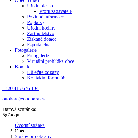
Obecní úřad
Úřední deska
Profil zadavatele
Povinné informace
Poplatky
Úřední hodiny
Zastupitelstvo
Získané dotace
E-podatelna
Fotogalerie
Fotogalerie
Virtuální prohlídka obce
Kontakt
Důležité odkazy
Kontaktní formulář
+420 415 676 104
ouobora@ouobora.cz
Datová schránka:
5g7aqqu
Úvodní stránka
Obec
Služby pro občany